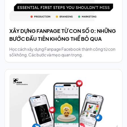
XÂY DỰNG FANPAGE TỪ CON SỐ 0: NHỮNG
BƯỚC ĐẦU TIÊN KHÔNG THỂ BỎ QUA
Học cách xây dựng Fanpage Facebook thành công từ con
số không. Các bước và mẹo quan trọng.