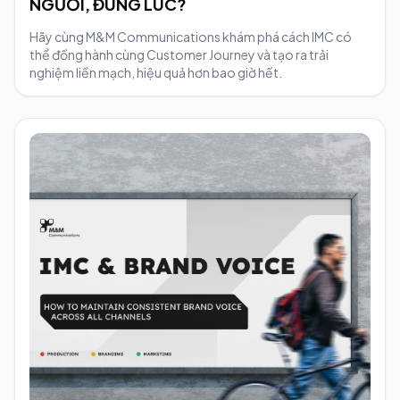
NGƯỜI, ĐÚNG LÚC?
Hãy cùng M&M Communications khám phá cách IMC có
thể đồng hành cùng Customer Journey và tạo ra trải
nghiệm liền mạch, hiệu quả hơn bao giờ hết.