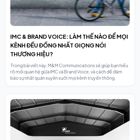
IMC & BRAND VOICE: LÀM THẾ NÀO ĐỂ MỌI
KÊNH ĐỀU ĐỒNG NHẤT GIỌNG NÓI
THƯƠNG HIỆU?
Trong bài viết này, M&M Communications sẽ giúp bạn hiểu
rõ mối quan hệ giữa IMC và Brand Voice, và cách để đảm
bảo sự nhất quán xuyên suốt mọi kênh truyền thông.