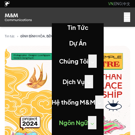
VN
|
ENG
|
中文
Tin Tức
Tin tức
›
ĐÌNH BÌNH HÒA, BẾN TRE - HƠN CẢ MỘT KHÔNG GIAN...
Dự Án
Chúng Tôi
Dịch Vụ
Hệ thống M&M
Ngôn Ngữ