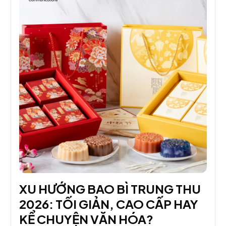
XU HƯỚNG BAO BÌ TRUNG THU
2026: TỐI GIẢN, CAO CẤP HAY
KỂ CHUYỆN VĂN HÓA?