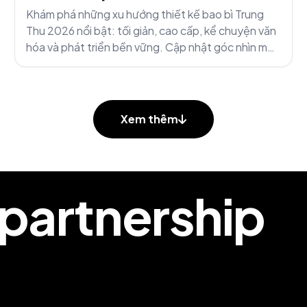
Khám phá những xu hướng thiết kế bao bì Trung
Thu 2026 nổi bật: tối giản, cao cấp, kể chuyện văn
hóa và phát triển bền vững. Cập nhật góc nhìn mới
nhất từ M&M Communications.
Xem thêm
 partnership