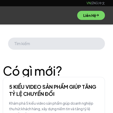
VN
|
ENG
|
中文
Liên Hệ
Có gì mới?
5 KIỂU VIDEO SẢN PHẨM GIÚP TĂNG
TỶ LỆ CHUYỂN ĐỔI
Khám phá 5 kiểu video sản phẩm giúp doanh nghiệp
thu hút khách hàng, xây dựng niềm tin và tăng tỷ lệ