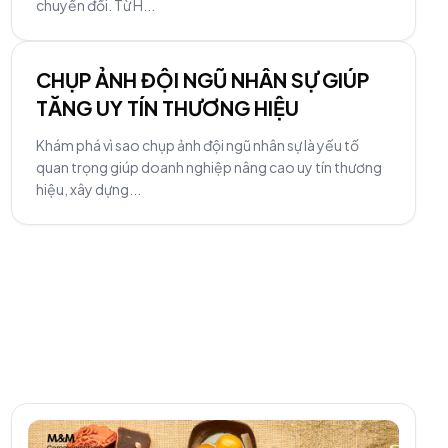
chuyển đổi. Từ H...
CHỤP ẢNH ĐỘI NGŨ NHÂN SỰ GIÚP
TĂNG UY TÍN THƯƠNG HIỆU
Khám phá vì sao chụp ảnh đội ngũ nhân sự là yếu tố
quan trọng giúp doanh nghiệp nâng cao uy tín thương
hiệu, xây dựng...