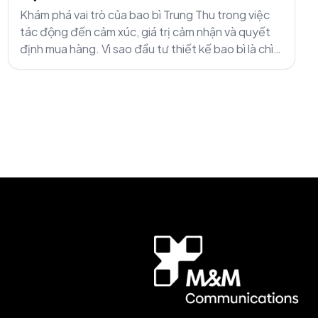
Khám phá vai trò của bao bì Trung Thu trong việc
tác động đến cảm xúc, giá trị cảm nhận và quyết
định mua hàng. Vì sao đầu tư thiết kế bao bì là chìa
khóa thành công của thương hiệu?