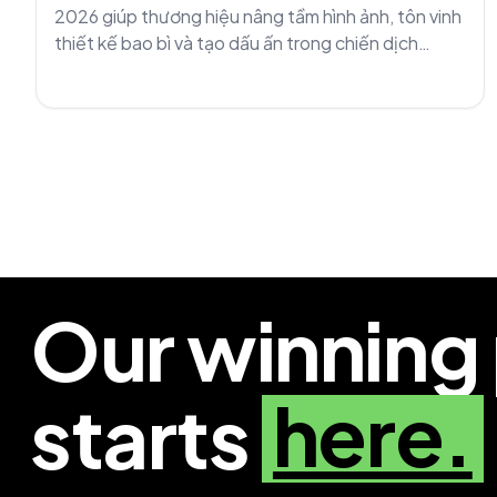
2026 giúp thương hiệu nâng tầm hình ảnh, tôn vinh
thiết kế bao bì và tạo dấu ấn trong chiến dịch
marketing mùa lễ hội.
Our winning
here.
starts