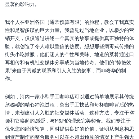
显著的影响力。
我个人在亚洲各国（通常预算有限）的旅程，教会了我真实
性和足智多谋的巨大力量。我曾见过当地企业，以极少的营
销开支，仅仅通过讲述一个真实的故事或提供真正独特的体
验，就创造了令人难以置信的热度。想想那些病毒式传播的
街头小吃摊贩，他们迷人的个性和美味、地道的菜肴通过口
耳相传和有机社交媒体分享成为当地传奇。他们的“惊艳效
果”来自于真诚的联系和引人入胜的叙事，而非奢华的制
作。
例如，河内一家小型手工咖啡店可以通过简单地展示其传统
冰咖啡
的精心冲泡过程，突出手工技艺和每杯咖啡背后的热
情，来创建引人入胜的社交媒体活动。这种方法，专注于
体
验
和它唤起的
感受
，与M&M的理念完美契合。我们专注于
优化您的经济预算，同时提供良好的价值，证明从创意构思
到资产制作的整合服务可以在不超出预算的情况下产生强大