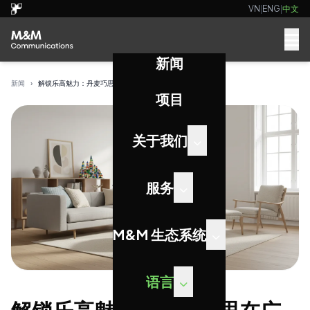
VN
|
ENG
|
中文
新闻
新闻
›
解锁乐高魅力：丹麦巧思在广告中建立持久联结
项目
关于我们
服务
M&M 生态系统
语言
解锁乐高魅力：丹麦巧思在广