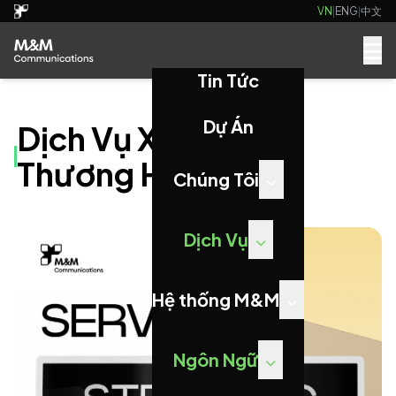
VN
|
ENG
|
中文
Tin Tức
Dự Án
Dịch Vụ Xây Dựng
Thương Hiệu
Chúng Tôi
Dịch Vụ
Hệ thống M&M
Ngôn Ngữ