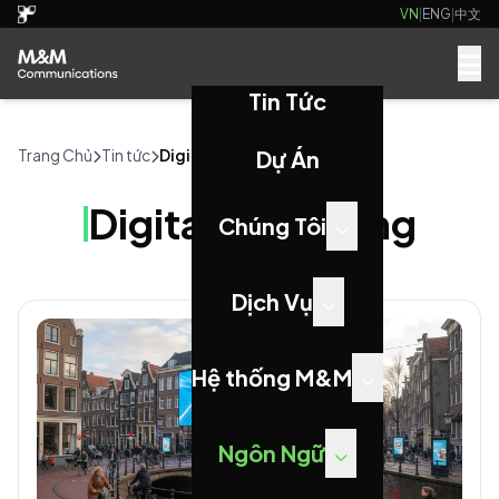
VN
|
ENG
|
中文
Tin Tức
Trang Chủ
Tin tức
Digital Marketing
Dự Án
Digital Marketing
Chúng Tôi
Dịch Vụ
Hệ thống M&M
Ngôn Ngữ