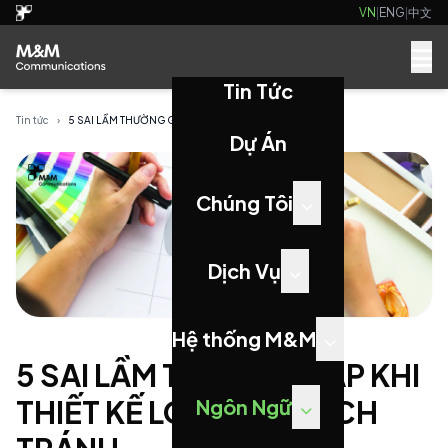
VN
|
ENG
|
中文
Tin Tức
Tin tức
›
5 SAI LẦM THƯỜNG GẶP KHI THIẾT KẾ LOGO VÀ CÁCH ...
Dự Án
Chúng Tôi
Dịch Vụ
Hệ thống M&M
5 SAI LẦM THƯỜNG GẶP KHI
THIẾT KẾ LOGO VÀ CÁCH
Ngôn Ngữ