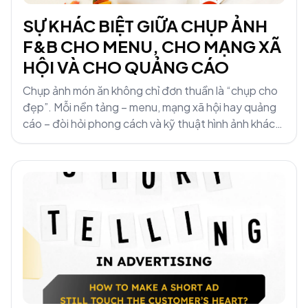
SỰ KHÁC BIỆT GIỮA CHỤP ẢNH
F&B CHO MENU, CHO MẠNG XÃ
HỘI VÀ CHO QUẢNG CÁO
Chụp ảnh món ăn không chỉ đơn thuần là “chụp cho
đẹp”. Mỗi nền tảng – menu, mạng xã hội hay quảng
cáo – đòi hỏi phong cách và kỹ thuật hình ảnh khác
nhau. Cùng M&amp;M Communications khám phá sự
khác biệt để chụp đúng mục tiêu!