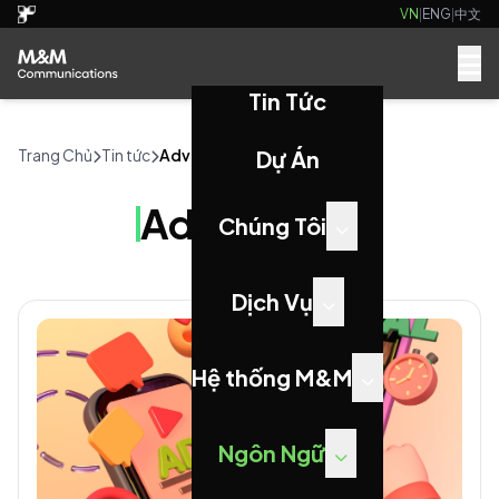
VN
|
ENG
|
中文
Tin Tức
Trang Chủ
Tin tức
Advertising
Dự Án
Advertising
Chúng Tôi
Dịch Vụ
Hệ thống M&M
Ngôn Ngữ