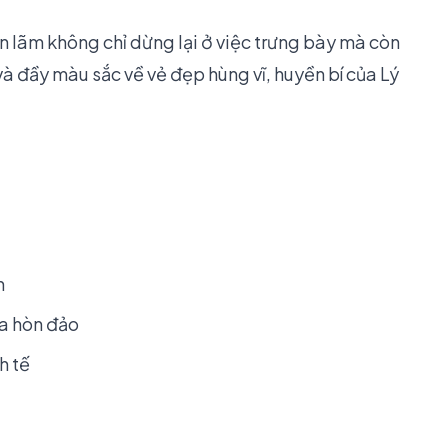
 lãm không chỉ dừng lại ở việc trưng bày mà còn
à đầy màu sắc về vẻ đẹp hùng vĩ, huyền bí của Lý
n
ủa hòn đảo
h tế