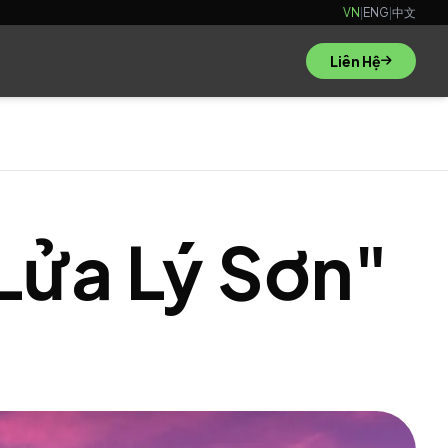
VN
|
ENG
|
中文
Liên Hệ
 Lửa Lý Sơn"