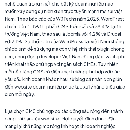
nghệ quan trọng nhất cho bất kỳ doanh nghiệp nào
muốn xây dựng sự hiện diện trực tuyến mạnh mẽ tại Việt
Nam. Theo báo cáo của W3Techs năm 2025, WordPress
chiếm tới 65,3% thị phần CMS toàn cầu và 78,4% tại thị
trường Việt Nam, theo sau là Joomla với 4,2% và Drupal
với 2,1%. Sự thống trị của WordPress tại Việt Nam không
chỉ do tính dễ sử dụng mà còn vì hệ sinh thái plugin phong
phú, cộng đồng developer Việt Nam đông đảo, và chi phí
triển khai thấp phù hợp với ngân sách SMEs. Tuy nhiên,
mỗi nền tảng CMS có điểm mạnh riêng phù hợp với các
yêu cầu kinh doanh khác nhau, từ blog cá nhân đơn giản
đến website doanh nghiệp phức tạp xử lý hàng triệu giao
dịch mỗi ngày.
Lựa chọn CMS phù hợp có tác động sâu rộng đến thành
công dài hạn của website. Một quyết định đúng đắn
mang lại khả năng mở rộng linh hoạt khi doanh nghiệp