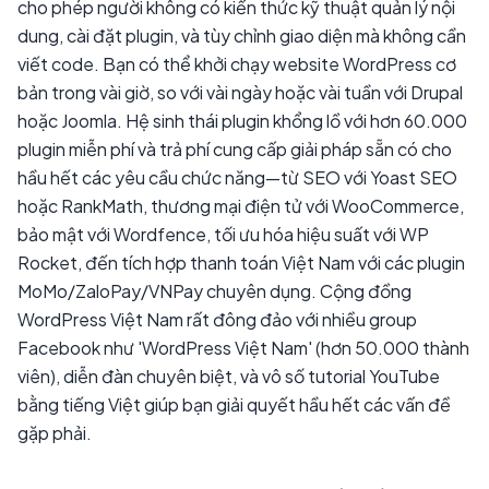
cho phép người không có kiến thức kỹ thuật quản lý nội
dung, cài đặt plugin, và tùy chỉnh giao diện mà không cần
viết code. Bạn có thể khởi chạy website WordPress cơ
bản trong vài giờ, so với vài ngày hoặc vài tuần với Drupal
hoặc Joomla. Hệ sinh thái plugin khổng lồ với hơn 60.000
plugin miễn phí và trả phí cung cấp giải pháp sẵn có cho
hầu hết các yêu cầu chức năng—từ SEO với Yoast SEO
hoặc RankMath, thương mại điện tử với WooCommerce,
bảo mật với Wordfence, tối ưu hóa hiệu suất với WP
Rocket, đến tích hợp thanh toán Việt Nam với các plugin
MoMo/ZaloPay/VNPay chuyên dụng. Cộng đồng
WordPress Việt Nam rất đông đảo với nhiều group
Facebook như 'WordPress Việt Nam' (hơn 50.000 thành
viên), diễn đàn chuyên biệt, và vô số tutorial YouTube
bằng tiếng Việt giúp bạn giải quyết hầu hết các vấn đề
gặp phải.