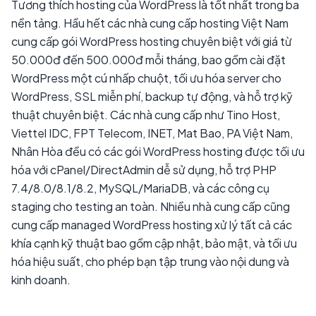
Tương thích hosting của WordPress là tốt nhất trong ba
nền tảng. Hầu hết các nhà cung cấp hosting Việt Nam
cung cấp gói WordPress hosting chuyên biệt với giá từ
50.000đ đến 500.000đ mỗi tháng, bao gồm cài đặt
WordPress một cú nhấp chuột, tối ưu hóa server cho
WordPress, SSL miễn phí, backup tự động, và hỗ trợ kỹ
thuật chuyên biệt. Các nhà cung cấp như Tino Host,
Viettel IDC, FPT Telecom, INET, Mat Bao, PA Việt Nam,
Nhân Hòa đều có các gói WordPress hosting được tối ưu
hóa với cPanel/DirectAdmin dễ sử dụng, hỗ trợ PHP
7.4/8.0/8.1/8.2, MySQL/MariaDB, và các công cụ
staging cho testing an toàn. Nhiều nhà cung cấp cũng
cung cấp managed WordPress hosting xử lý tất cả các
khía cạnh kỹ thuật bao gồm cập nhật, bảo mật, và tối ưu
hóa hiệu suất, cho phép bạn tập trung vào nội dung và
kinh doanh.