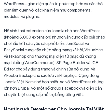
WordPress—giao diện quản trị phức tạp hơn và cần thời
gian làm quen với các khái niệm như components,
modules, và plugins.
Hệ sinh thái extension của Joomla nhỏ hơn WordPress
(khoảng 8.000 extension) nhưng vẫn cung cấp giải pháp
cho hầu hết các yêu cầu phổ biến. JomSocial và
EasySocial cung cấp chức năng mạng xã hội, VirtueMart
và HikaShop cho thương mại điện tử (mặc dù không
mạnh bằng WooCommerce), SP Page Builder và JCE
Editor cho xây dựng trang và chỉnh sửa nội dung, và
Akeeba Backup cho sao lưu và khôi phục. Cộng đồng
Joomla Việt Nam nhỏ hơn nhiều so với WordPress nhưng
lớn hơn Drupal, với một số group Facebook và diễn đàn
chuyên biệt cung cấp hỗ trợ bằng tiếng Việt.
Hosting và Developer Cho Joomla Tại Việt