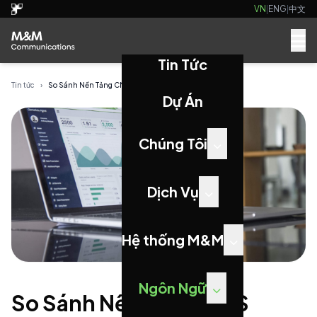
VN
|
ENG
|
中文
Tin Tức
Tin tức
›
So Sánh Nền Tảng CMS 2025: WordPress, Drupal, J...
Dự Án
Chúng Tôi
Dịch Vụ
Hệ thống M&M
Ngôn Ngữ
So Sánh Nền Tảng CMS