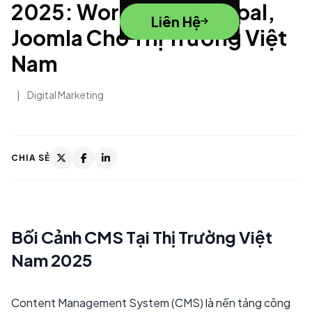
2025: WordPress, Drupal,
Liên Hệ
Joomla Cho Thị Trường Việt
Nam
|
Digital Marketing
CHIA SẺ
Bối Cảnh CMS Tại Thị Trường Việt
Nam 2025
Content Management System (CMS) là nền tảng công