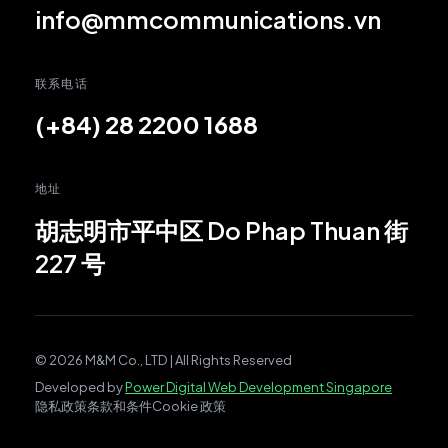
info@mmcommunications.vn
联系电话
(+84) 28 2200 1688
地址
胡志明市平中区 Do Phap Thuan 街
227 号
© 2026 M&M Co., LTD | All Rights Reserved
Developed by
Power Digital Web Development Singapore
隐私政策
条款和条件
Cookie 政策