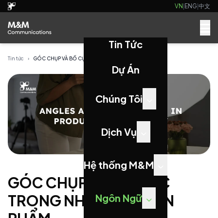
VN
|
ENG
|
中文
Tin Tức
Tin tức
›
GÓC CHỤP VÀ BỐ CỤC TRONG NHIẾP ẢNH SẢN PHẨM
Dự Án
Chúng Tôi
Dịch Vụ
Hệ thống M&M
GÓC CHỤP VÀ BỐ CỤC
TRONG NHIẾP ẢNH SẢN
Ngôn Ngữ