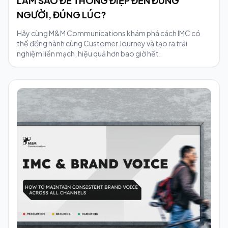
LÀM SAO ĐỂ THÔNG ĐIỆP ĐẾN ĐÚNG
NGƯỜI, ĐÚNG LÚC?
Hãy cùng M&M Communications khám phá cách IMC có
thể đồng hành cùng Customer Journey và tạo ra trải
nghiệm liền mạch, hiệu quả hơn bao giờ hết.