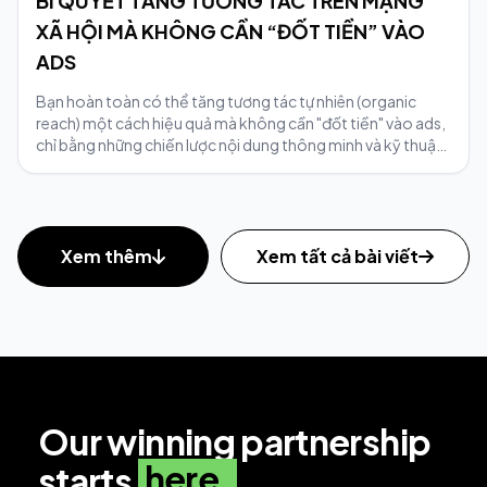
BÍ QUYẾT TĂNG TƯƠNG TÁC TRÊN MẠNG
XÃ HỘI MÀ KHÔNG CẦN “ĐỐT TIỀN” VÀO
ADS
Bạn hoàn toàn có thể tăng tương tác tự nhiên (organic
reach) một cách hiệu quả mà không cần "đốt tiền" vào ads,
chỉ bằng những chiến lược nội dung thông minh và kỹ thuật
tối ưu.
Xem thêm
Xem tất cả bài viết
Our winning partnership
here.
starts