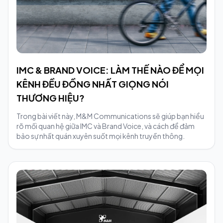
IMC & BRAND VOICE: LÀM THẾ NÀO ĐỂ MỌI
KÊNH ĐỀU ĐỒNG NHẤT GIỌNG NÓI
THƯƠNG HIỆU?
Trong bài viết này, M&M Communications sẽ giúp bạn hiểu
rõ mối quan hệ giữa IMC và Brand Voice, và cách để đảm
bảo sự nhất quán xuyên suốt mọi kênh truyền thông.