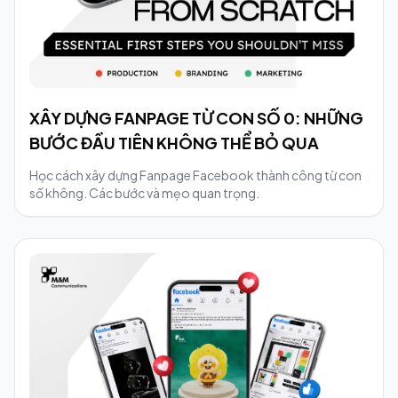
XÂY DỰNG FANPAGE TỪ CON SỐ 0: NHỮNG
BƯỚC ĐẦU TIÊN KHÔNG THỂ BỎ QUA
Học cách xây dựng Fanpage Facebook thành công từ con
số không. Các bước và mẹo quan trọng.