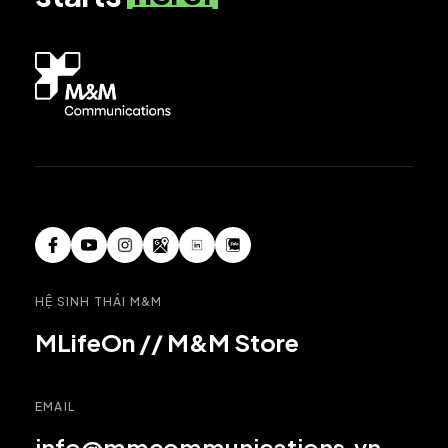
HỆ SINH THÁI M&M
MLifeOn
//
M&M Store
EMAIL
info@mmcommunications.vn