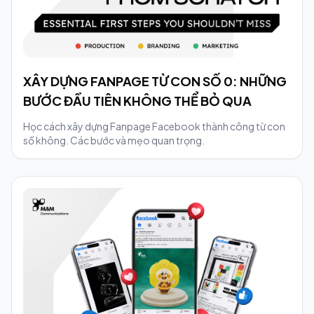
XÂY DỰNG FANPAGE TỪ CON SỐ 0: NHỮNG
BƯỚC ĐẦU TIÊN KHÔNG THỂ BỎ QUA
Học cách xây dựng Fanpage Facebook thành công từ con
số không. Các bước và mẹo quan trọng.