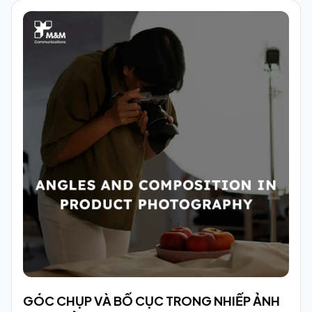
GÓC CHỤP VÀ BỐ CỤC TRONG NHIẾP ẢNH