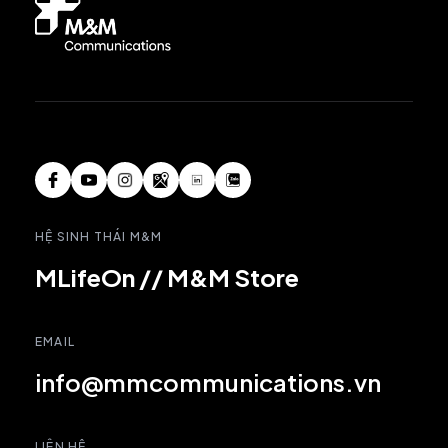
HỆ SINH THÁI M&M
MLifeOn
//
M&M Store
EMAIL
info@mmcommunications.vn
LIÊN HỆ