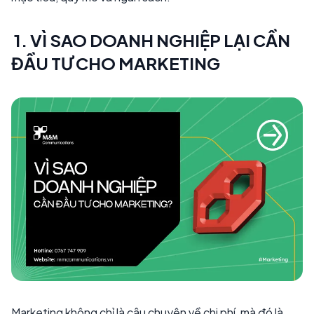
1. VÌ SAO DOANH NGHIỆP LẠI CẦN
ĐẦU TƯ CHO MARKETING
Marketing không chỉ là câu chuyện về chi phí, mà đó là