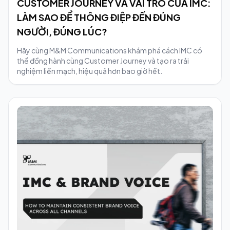
CUSTOMER JOURNEY VÀ VAI TRÒ CỦA IMC:
LÀM SAO ĐỂ THÔNG ĐIỆP ĐẾN ĐÚNG
NGƯỜI, ĐÚNG LÚC?
Hãy cùng M&M Communications khám phá cách IMC có
thể đồng hành cùng Customer Journey và tạo ra trải
nghiệm liền mạch, hiệu quả hơn bao giờ hết.