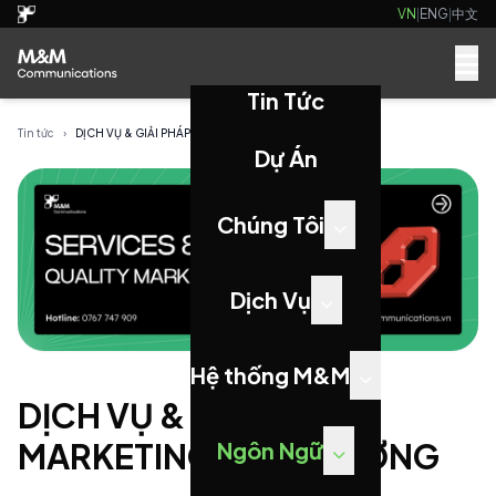
VN
|
ENG
|
中文
Tin Tức
Tin tức
›
DỊCH VỤ & GIẢI PHÁP MARKETING CHẤT LƯỢNG
Dự Án
Chúng Tôi
Dịch Vụ
Hệ thống M&M
DỊCH VỤ & GIẢI PHÁP
MARKETING CHẤT LƯỢNG
Ngôn Ngữ