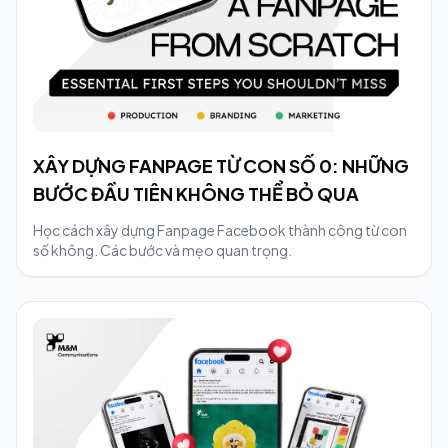
XÂY DỰNG FANPAGE TỪ CON SỐ 0: NHỮNG
BƯỚC ĐẦU TIÊN KHÔNG THỂ BỎ QUA
Học cách xây dựng Fanpage Facebook thành công từ con
số không. Các bước và mẹo quan trọng.