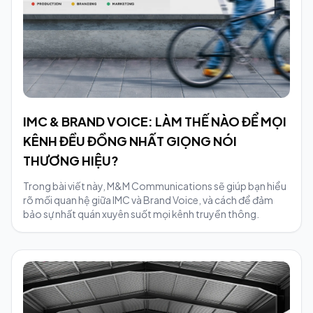
IMC & BRAND VOICE: LÀM THẾ NÀO ĐỂ MỌI
KÊNH ĐỀU ĐỒNG NHẤT GIỌNG NÓI
THƯƠNG HIỆU?
Trong bài viết này, M&M Communications sẽ giúp bạn hiểu
rõ mối quan hệ giữa IMC và Brand Voice, và cách để đảm
bảo sự nhất quán xuyên suốt mọi kênh truyền thông.