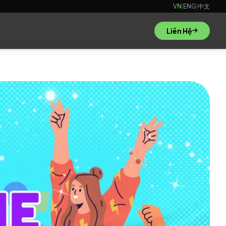
VN
|
ENG
|
中文
Liên Hệ