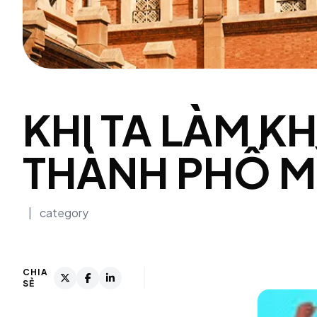
KHI TA LÀM 
THÀNH PHỐ M
|
category
CHIA
SẺ